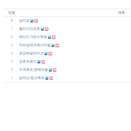
번호
제목
8
남이섬
7
엘리시안강촌
6
제이드가든수목원
5
자라섬재즈페스티벌
4
경강레일바이크
3
강촌유원지
2
구곡폭포,문배마을
1
삼악산,등선폭포